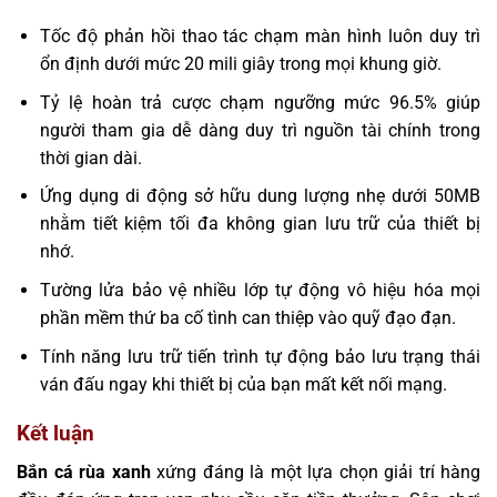
Tốc độ phản hồi thao tác chạm màn hình luôn duy trì
ổn định dưới mức 20 mili giây trong mọi khung giờ.
Tỷ lệ hoàn trả cược chạm ngưỡng mức 96.5% giúp
người tham gia dễ dàng duy trì nguồn tài chính trong
thời gian dài.
Ứng dụng di động sở hữu dung lượng nhẹ dưới 50MB
nhằm tiết kiệm tối đa không gian lưu trữ của thiết bị
nhớ.
Tường lửa bảo vệ nhiều lớp tự động vô hiệu hóa mọi
phần mềm thứ ba cố tình can thiệp vào quỹ đạo đạn.
Tính năng lưu trữ tiến trình tự động bảo lưu trạng thái
ván đấu ngay khi thiết bị của bạn mất kết nối mạng.
Kết luận
Bắn cá rùa xanh
xứng đáng là một lựa chọn giải trí hàng