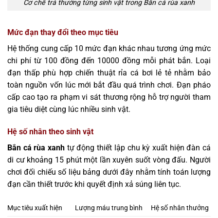
Cơ chế trả thưởng từng sinh vật trong Bắn cá rùa xanh
Mức đạn thay đổi theo mục tiêu
Hệ thống cung cấp 10 mức đạn khác nhau tương ứng mức
chi phí từ 100 đồng đến 10000 đồng mỗi phát bắn. Loại
đạn thấp phù hợp chiến thuật rỉa cá bơi lẻ tẻ nhằm bảo
toàn nguồn vốn lúc mới bắt đầu quá trình chơi. Đạn pháo
cấp cao tạo ra phạm vi sát thương rộng hỗ trợ người tham
gia tiêu diệt cùng lúc nhiều sinh vật.
Hệ số nhân theo sinh vật
Bắn cá rùa xanh
tự động thiết lập chu kỳ xuất hiện đàn cá
di cư khoảng 15 phút một lần xuyên suốt vòng đấu. Người
chơi đối chiếu số liệu bảng dưới đây nhằm tính toán lượng
đạn cần thiết trước khi quyết định xả súng liên tục.
Mục tiêu xuất hiện
Lượng máu trung bình
Hệ số nhân thưởng