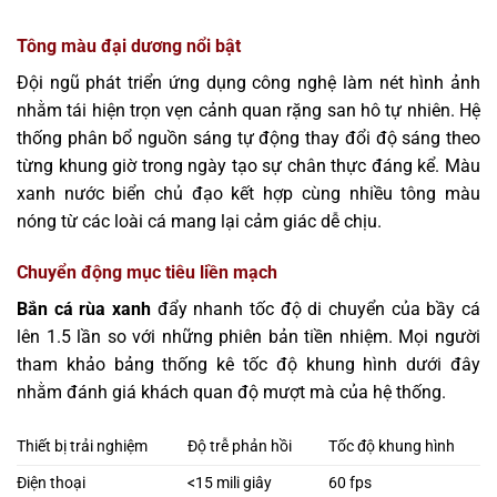
Tông màu đại dương nổi bật
Đội ngũ phát triển ứng dụng công nghệ làm nét hình ảnh
nhằm tái hiện trọn vẹn cảnh quan rặng san hô tự nhiên. Hệ
thống phân bổ nguồn sáng tự động thay đổi độ sáng theo
từng khung giờ trong ngày tạo sự chân thực đáng kể. Màu
xanh nước biển chủ đạo kết hợp cùng nhiều tông màu
nóng từ các loài cá mang lại cảm giác dễ chịu.
Chuyển động mục tiêu liền mạch
Bắn cá rùa xanh
đẩy nhanh tốc độ di chuyển của bầy cá
lên 1.5 lần so với những phiên bản tiền nhiệm. Mọi người
tham khảo bảng thống kê tốc độ khung hình dưới đây
nhằm đánh giá khách quan độ mượt mà của hệ thống.
Thiết bị trải nghiệm
Độ trễ phản hồi
Tốc độ khung hình
Điện thoại
<15 mili giây
60 fps