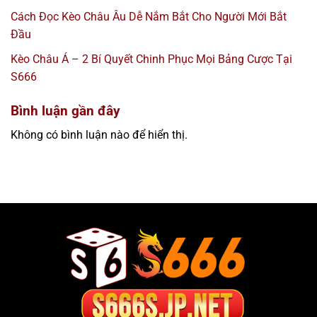
Cách Đọc Kèo Châu Âu Dễ Nắm Bắt Cho Người Mới Bắt
Đầu
Kèo Châu Á – 2 Bí Quyết Chinh Phục Mọi Bảng Cược Tại
S666
Bình luận gần đây
Không có bình luận nào để hiển thị.