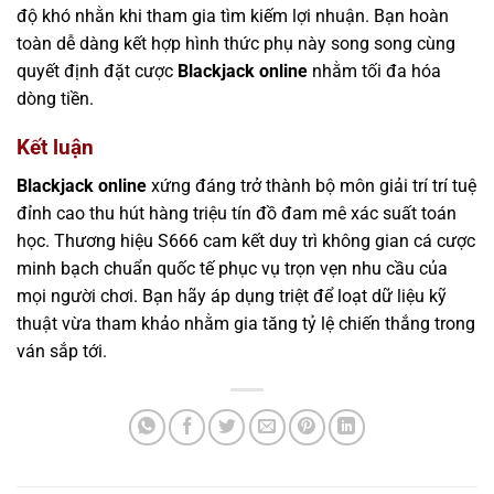
độ khó nhằn khi tham gia tìm kiếm lợi nhuận. Bạn hoàn
toàn dễ dàng kết hợp hình thức phụ này song song cùng
quyết định đặt cược
Blackjack online
nhằm tối đa hóa
dòng tiền.
Kết luận
Blackjack online
xứng đáng trở thành bộ môn giải trí trí tuệ
đỉnh cao thu hút hàng triệu tín đồ đam mê xác suất toán
học. Thương hiệu S666 cam kết duy trì không gian cá cược
minh bạch chuẩn quốc tế phục vụ trọn vẹn nhu cầu của
mọi người chơi. Bạn hãy áp dụng triệt để loạt dữ liệu kỹ
thuật vừa tham khảo nhằm gia tăng tỷ lệ chiến thắng trong
ván sắp tới.