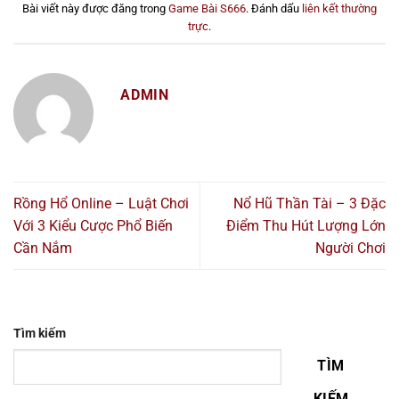
Bài viết này được đăng trong
Game Bài S666
. Đánh dấu
liên kết thường
trực
.
ADMIN
Rồng Hổ Online – Luật Chơi
Nổ Hũ Thần Tài – 3 Đặc
Với 3 Kiểu Cược Phổ Biến
Điểm Thu Hút Lượng Lớn
Cần Nắm
Người Chơi
Tìm kiếm
TÌM