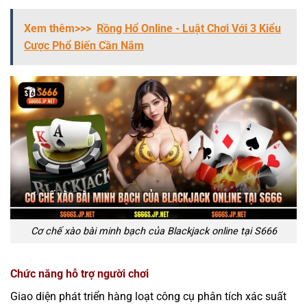
Xem thêm>>>
Rồng Hổ Online - Luật Chơi Với 3 Kiểu
Cược Phổ Biến Cần Nắm
Cơ chế xào bài minh bạch của Blackjack online tại S666
Chức năng hỗ trợ người chơi
Giao diện phát triển hàng loạt công cụ phân tích xác suất