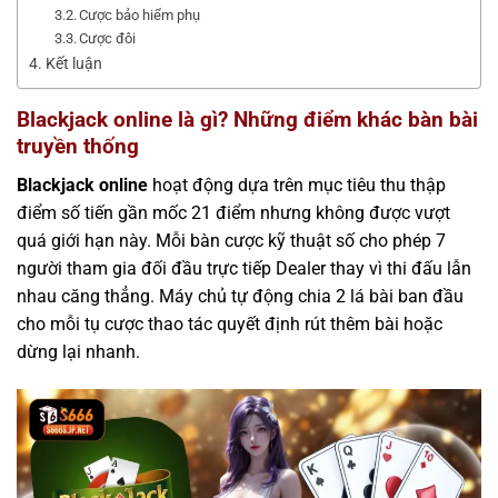
Cược bảo hiểm phụ
Cược đôi
Kết luận
Blackjack online là gì? Những điểm khác bàn bài
truyền thống
Blackjack online
hoạt động dựa trên mục tiêu thu thập
điểm số tiến gần mốc 21 điểm nhưng không được vượt
quá giới hạn này. Mỗi bàn cược kỹ thuật số cho phép 7
người tham gia đối đầu trực tiếp Dealer thay vì thi đấu lẫn
nhau căng thẳng. Máy chủ tự động chia 2 lá bài ban đầu
cho mỗi tụ cược thao tác quyết định rút thêm bài hoặc
dừng lại nhanh.