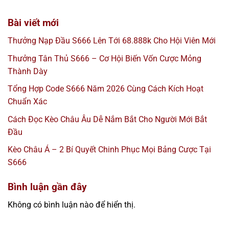
Bài viết mới
Thưởng Nạp Đầu S666 Lên Tới 68.888k Cho Hội Viên Mới
Thưởng Tân Thủ S666 – Cơ Hội Biến Vốn Cược Mỏng
Thành Dày
Tổng Hợp Code S666 Năm 2026 Cùng Cách Kích Hoạt
Chuẩn Xác
Cách Đọc Kèo Châu Âu Dễ Nắm Bắt Cho Người Mới Bắt
Đầu
Kèo Châu Á – 2 Bí Quyết Chinh Phục Mọi Bảng Cược Tại
S666
Bình luận gần đây
Không có bình luận nào để hiển thị.