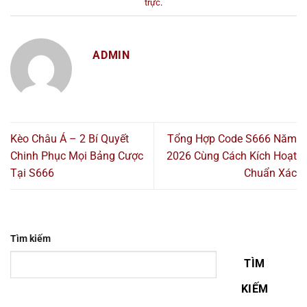
trực
.
ADMIN
Kèo Châu Á – 2 Bí Quyết
Tổng Hợp Code S666 Năm
Chinh Phục Mọi Bảng Cược
2026 Cùng Cách Kích Hoạt
Tại S666
Chuẩn Xác
Tìm kiếm
TÌM
KIẾM