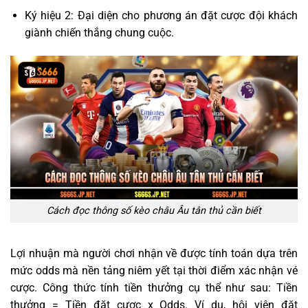
Ký hiệu 2: Đại diện cho phương án đặt cược đội khách
giành chiến thắng chung cuộc.
Cách đọc thông số kèo châu Âu tân thủ cần biết
Lợi nhuận mà người chơi nhận về được tính toán dựa trên
mức odds mà nền tảng niêm yết tại thời điểm xác nhận vé
cược. Công thức tính tiền thưởng cụ thể như sau: Tiền
thưởng = Tiền đặt cược x Odds. Ví dụ, hội viên đặt