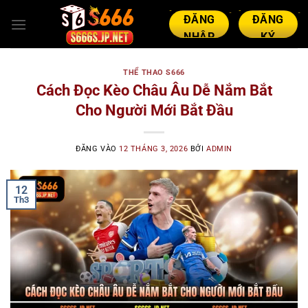
Bỏ
ĐĂNG
ĐĂNG
qua
NHẬP
KÝ
nội
dung
THỂ THAO S666
Cách Đọc Kèo Châu Âu Dễ Nắm Bắt
Cho Người Mới Bắt Đầu
ĐĂNG VÀO
12 THÁNG 3, 2026
BỞI
ADMIN
12
Th3