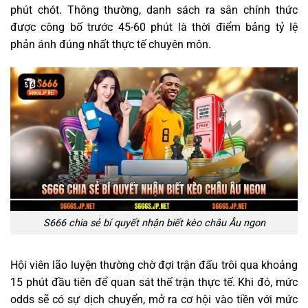
phút chót. Thông thường, danh sách ra sân chính thức
được công bố trước 45-60 phút là thời điểm bảng tỷ lệ
phản ánh đúng nhất thực tế chuyên môn.
S666 chia sẻ bí quyết nhận biết kèo châu Âu ngon
Hội viên lão luyện thường chờ đợi trận đấu trôi qua khoảng
15 phút đầu tiên để quan sát thế trận thực tế. Khi đó, mức
odds sẽ có sự dịch chuyển, mở ra cơ hội vào tiền với mức