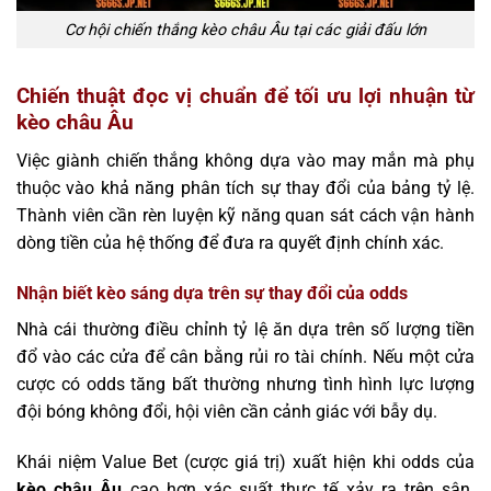
Cơ hội chiến thắng kèo châu Âu tại các giải đấu lớn
Chiến thuật đọc vị chuẩn để tối ưu lợi nhuận từ
kèo châu Âu
Việc giành chiến thắng không dựa vào may mắn mà phụ
thuộc vào khả năng phân tích sự thay đổi của bảng tỷ lệ.
Thành viên cần rèn luyện kỹ năng quan sát cách vận hành
dòng tiền của hệ thống để đưa ra quyết định chính xác.
Nhận biết kèo sáng dựa trên sự thay đổi của odds
Nhà cái thường điều chỉnh tỷ lệ ăn dựa trên số lượng tiền
đổ vào các cửa để cân bằng rủi ro tài chính. Nếu một cửa
cược có odds tăng bất thường nhưng tình hình lực lượng
đội bóng không đổi, hội viên cần cảnh giác với bẫy dụ.
Khái niệm Value Bet (cược giá trị) xuất hiện khi odds của
kèo châu Âu
cao hơn xác suất thực tế xảy ra trên sân.